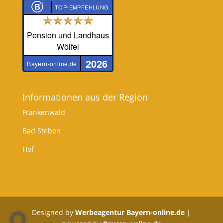
TOP-EMPFEHLUNG
Pension und Landhaus
Wölfel
2026
Bayern-online.de
Informationen aus der Region
Frankenwald
Bad Steben
Hof
Designed by
Werbeagentur Bayern-online.de
|