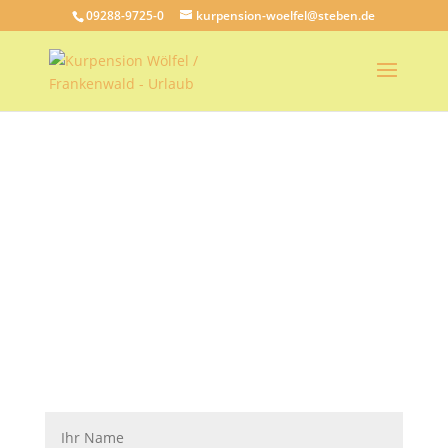
09288-9725-0
kurpension-woelfel@steben.de
Kontakt
Hier sind Sie richtig, falls Sie Fragen haben.